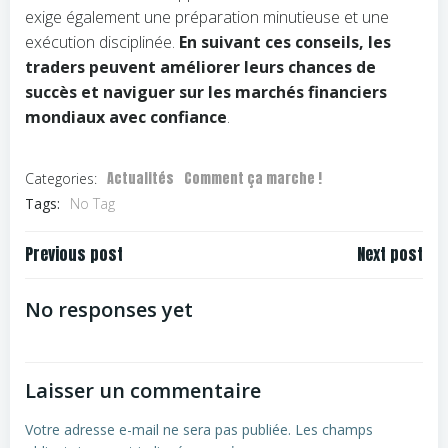
exige également une préparation minutieuse et une
exécution disciplinée.
En suivant ces conseils, les
traders peuvent améliorer leurs chances de
succès et naviguer sur les marchés financiers
mondiaux avec
confiance
.
Actualités
Comment ça marche !
Categories:
Tags:
No Tag
Navigation
Navigation
Previous post
Next post
de
de
l’article
l’article
No responses yet
Laisser un commentaire
Votre adresse e-mail ne sera pas publiée.
Les champs