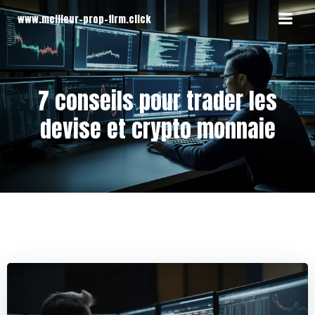
Aller
www.meilleur-prop-firm.click
au
contenu
7 conseils pour trader les
devise et crypto monnaie