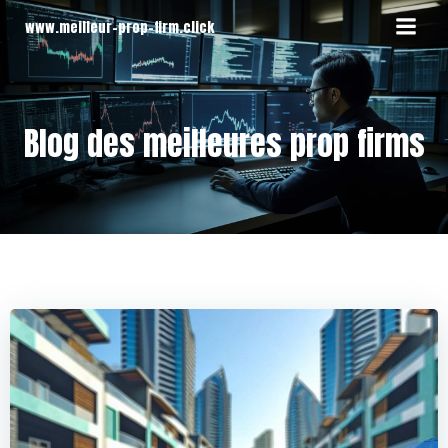
Aller
www.meilleur-prop-firm.click
au
contenu
Blog des meilleures prop firms